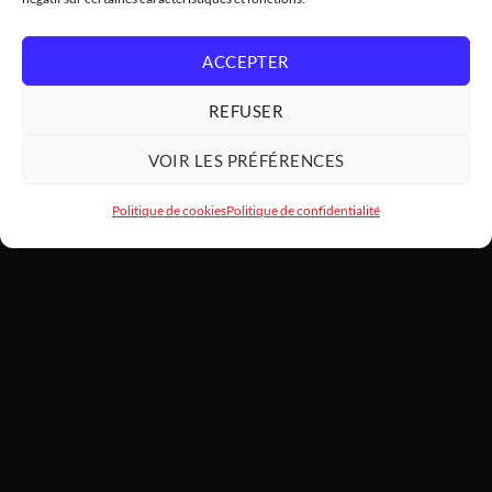
ACCEPTER
REFUSER
VOIR LES PRÉFÉRENCES
Politique de cookies
Politique de confidentialité
HARDWARE
MODDING
SARL HARDWAREMODDING — Atelier d'art PC et assemblage haut
de gamme depuis 2022. Basé au 1 Lotissement Le Laurier, 31460