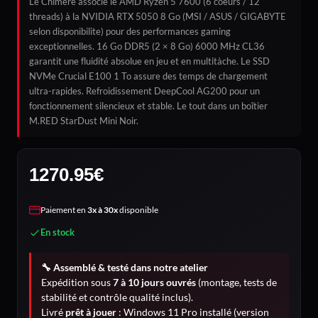
Le Chimère associe le AMD Ryzen 5 7600 (6 coeurs / 12
threads) à la NVIDIA RTX 5050 8 Go (MSI / ASUS / GIGABYTE
selon disponibilite) pour des performances gaming
exceptionnelles. 16 Go DDR5 (2 × 8 Go) 6000 MHz CL36
garantit une fluidité absolue en jeu et en multitàche. Le SSD
NVMe Crucial E100 1 To assure des temps de chargement
ultra-rapides. Refroidissement DeepCool AG200 pour un
fonctionnement silencieux et stable. Le tout dans un boîtier
M.RED StarDust Mini Noir.
1270.95
€
Paiement en
3x à 30x
disponible
En stock
🔧 Assemblé & testé dans notre atelier
Expédition sous
7 à 10 jours ouvrés
(montage, tests de
stabilité et contrôle qualité inclus).
Livré
prêt à jouer
: Windows 11 Pro installé (version