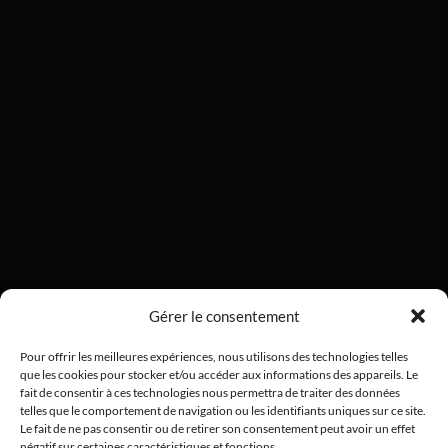
Gérer le consentement
Pour offrir les meilleures expériences, nous utilisons des technologies telles
que les cookies pour stocker et/ou accéder aux informations des appareils. Le
fait de consentir à ces technologies nous permettra de traiter des données
telles que le comportement de navigation ou les identifiants uniques sur ce site.
Le fait de ne pas consentir ou de retirer son consentement peut avoir un effet
négatif sur certaines caractéristiques et fonctions.