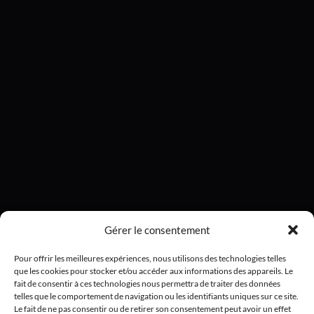
Gérer le consentement
Pour offrir les meilleures expériences, nous utilisons des technologies telles
que les cookies pour stocker et/ou accéder aux informations des appareils. Le
fait de consentir à ces technologies nous permettra de traiter des données
telles que le comportement de navigation ou les identifiants uniques sur ce site.
Le fait de ne pas consentir ou de retirer son consentement peut avoir un effet