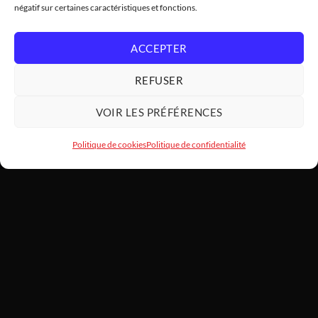
négatif sur certaines caractéristiques et fonctions.
ACCEPTER
REFUSER
VOIR LES PRÉFÉRENCES
Politique de cookies
Politique de confidentialité
HARDWARE
MODDING
SARL HARDWAREMODDING — Atelier d'art PC et assemblage haut