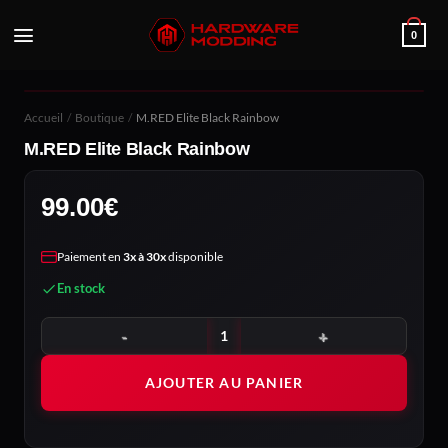
Passer
au
0
contenu
Accueil
/
Boutique
/
M.RED Elite Black Rainbow
M.RED Elite Black Rainbow
99.00
€
Paiement en
3x à 30x
disponible
En stock
quantité de M.RED Elite Black Rainbow
AJOUTER AU PANIER