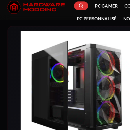
Passer
PC GAMER
C
au
contenu
PC PERSONNALISÉ
NO