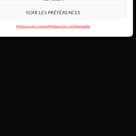
VOIR LES PRÉFÉRENCES
Politique de cookies
Politique de confidentialité
INFOS
À propos —
/
 de commande
L’histoire de Tony
HardwareModding
rs & échanges
Atelier
Politique de cookies
ct
CGV consommateurs