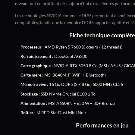
niveau tout en profitant dès aujourd’hui d’excellentes performan
Les technologies NVIDIA comme le DLSS permettent d’améliorer l
compatibles, tandis que la mémoire DDR5 apporte rapidité et réa
Fiche technique complète
Processeur :
AMD Ryzen 5 7600 (6 cœurs / 12 threads)
Refroidissement :
DeepCool AG200
Carte graphique :
NVIDIA RTX 5050 8 Go (MSI / ASUS / GIGABY
Carte mère :
MSI B840M-P (WiFi + Bluetooth)
Mémoire vive :
16 Go DDR5 (2 × 8 Go) 6000 MHz CL36
Stockage :
SSD NVMe Crucial E100 1 To
Alimentation :
MSI A650BN – 650 W – 80+ Bronze
Boîtier :
M.RED StarDust Mini Noir
Performances en jeu