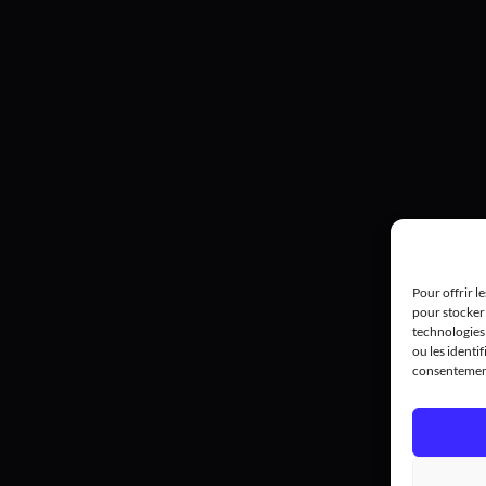
Pour offrir l
pour stocker 
technologies
ou les identif
consentement 