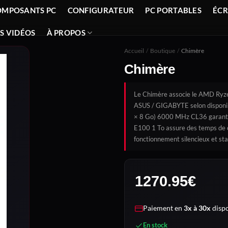
OMPOSANTS PC
CONFIGURATEUR
PC PORTABLES
ÉC
S VIDÉOS
À PROPOS
Accueil
/
Boutique
/
Chimère
Chimère
Le Chimère associe le AMD Ryze
ASUS / GIGABYTE selon disponib
× 8 Go) 6000 MHz CL36 garantit 
E100 1 To assure des temps de
fonctionnement silencieux et sta
1270.95
€
Paiement en
3x à 30x
dispo
En stock