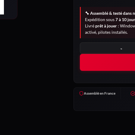
🔧 Assemblé & testé dans n
Expédition sous
7 à 10 jou
Livré
prêt à jouer
: Windows
activé, pilotes installés.
quantité de Chimère
Assemblé en France