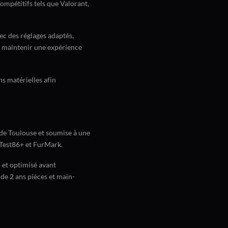
compétitifs tels que Valorant,
c des réglages adaptés,
à maintenir une expérience
s matérielles afin
 de Toulouse et soumise à une
mTest86+ et FurMark.
 et optimisé avant
 de 2 ans pièces et main-