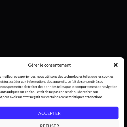
Gérer le consentement
es meilleures expériences, nous utilisons des technologies telles que les cookies
et/ou accéder aux informations des appareils. Le fait de consentir à ces
 nous permettra de traiter des données telles que le comportement de navigation
iants uniques sur ce site. Le fait de ne pas consentir ou de retirer son
peut avoir un effet négatif sur certaines caractéristiques et fonctions.
ACCEPTER
REFUSER