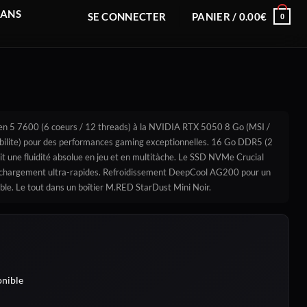
RANS
SE CONNECTER
PANIER /
0.00
€
0
n 5 7600 (6 coeurs / 12 threads) à la NVIDIA RTX 5050 8 Go (MSI /
ilite) pour des performances gaming exceptionnelles. 16 Go DDR5 (2
une fluidité absolue en jeu et en multitàche. Le SSD NVMe Crucial
 chargement ultra-rapides. Refroidissement DeepCool AG200 pour un
ble. Le tout dans un boîtier M.RED StarDust Mini Noir.
nible