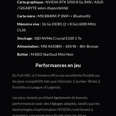
Carte graphique :
NVIDIA RTX 5050 8 Go (MSI / ASUS
/ GIGABYTE selon disponibilité)
Carte mère :
MSI B840M-P (WiFi + Bluetooth)
Mémoire vive :
16 Go DDR5 (2 × 8 Go) 6000 MHz
CL36
Stockage :
SSD NVMe Crucial E100 1 To
Alimentation :
MSI A650BN – 650 W – 80+ Bronze
Boîtier :
M.RED StarDust Mini Noir
Performances en jeu
En Full HD, la Chimère offre une excellente fluidité sur
les jeux compétitifs tels que Valorant, Counter-Strike 2,
Fortnite ou League of Legends.
Les jeux récents profitent également de bonnes
performances avec des réglages adaptés, tandis que les
technologies d’optimisation NVIDIA contribuent à
maintenir une expérience fluide dans les titres