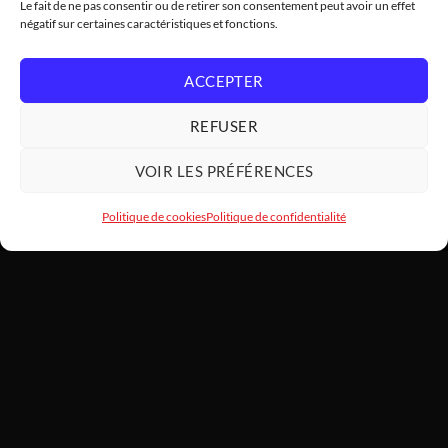
Le fait de ne pas consentir ou de retirer son consentement peut avoir un effet
négatif sur certaines caractéristiques et fonctions.
ACCEPTER
REFUSER
VOIR LES PRÉFÉRENCES
Politique de cookies
Politique de confidentialité
HARDWARE
MODDING
SARL HARDWAREMODDING — Atelier d'art PC et assemblage haut