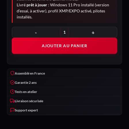
Livré
prêt à jouer
: Windows 11 Pro installé (version
d’essai, à activer), profil XMP/EXPO activé, pilotes
installés.
quantité de Chimère
AJOUTER AU PANIER
Assemblé en France
Garantie 2 ans
Tests en atelier
Livraison sécurisée
Support expert