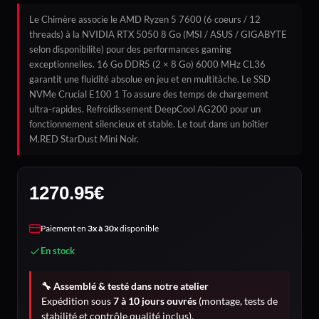
Le Chimère associe le AMD Ryzen 5 7600 (6 coeurs / 12
threads) à la NVIDIA RTX 5050 8 Go (MSI / ASUS / GIGABYTE
selon disponibilite) pour des performances gaming
exceptionnelles. 16 Go DDR5 (2 × 8 Go) 6000 MHz CL36
garantit une fluidité absolue en jeu et en multitàche. Le SSD
NVMe Crucial E100 1 To assure des temps de chargement
ultra-rapides. Refroidissement DeepCool AG200 pour un
fonctionnement silencieux et stable. Le tout dans un boîtier
M.RED StarDust Mini Noir.
1270.95
€
Paiement en
3x à 30x
disponible
En stock
🔧 Assemblé & testé dans notre atelier
Expédition sous
7 à 10 jours ouvrés
(montage, tests de
stabilité et contrôle qualité inclus).