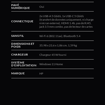
PAVÉ
Oui
NUMÉRIQUE
2x USB-A 5 Gbit/s, 1x USB-C 5 Gbit/s
(transfert de données uniquement, ni charge
CONNECTIQUE
ni écran externe), HDMI 1.4b, pas de RJ45,
jack 3.5 mm combo, pas de lecteur de cartes
SANS FIL
Wi-Fi 6 (802.11ax), Bluetooth 5.4
DIMENSIONS ET
35,98 x 23,6 x 1,86 cm, 1,59 kg
POIDS
CHARGEUR
Chargeur 45 W fourni
SYSTÈME
Windows 11 Home
D'EXPLOITATION
MARQUE
HP