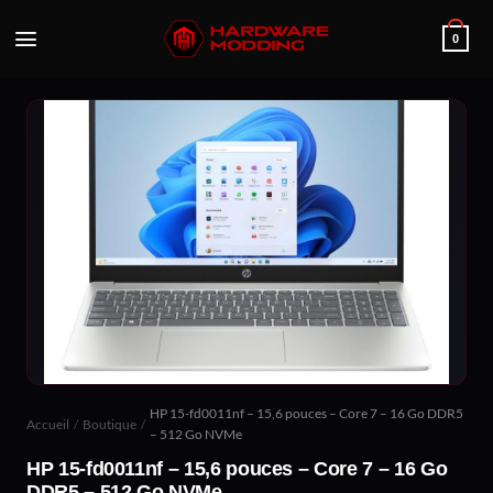
Passer
au
0
contenu
HP 15-fd0011nf – 15,6 pouces – Core 7 – 16 Go DDR5
Accueil
/
Boutique
/
– 512 Go NVMe
HP 15-fd0011nf – 15,6 pouces – Core 7 – 16 Go
DDR5 – 512 Go NVMe