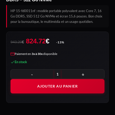
HP 15-fd0011nf : modèle portable polyvalent avec Core 7, 16
Go DDR5, SSD 512 Go NVMe et écran 15,6 pouces. Bon choix
pour la bureautique, le multimédia et un usage quotidien.
Le
Le
824.72
€
943.20
€
-13%
prix
prix
initial
actuel
Paiement en
3x à 30x
disponible
était :
est :
En stock
943.20€.
824.72€.
quantité de HP 15-fd0011nf – 15,6 pouces – Core 7 – 16 Go DD
AJOUTER AU PANIER