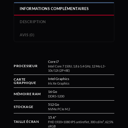
INFORMATIONS COMPLÉMENTAIRES
DESCRIPTION
AVIS (0)
Core i7
PROCESSEUR
Intel Core 7 150U, 1,8 à 5,4 GHz, 12 Mo L3 ·
10c/12t (2P+8E)
Intel Graphics
CARTE
GRAPHIQUE
Iris Xe Graphics
16 Go
MÉMOIRE RAM
DDR5-5200
512 Go
STOCKAGE
NVMe PCIe M.2
15.6"
TAILLE ÉCRAN
FHD 1920×1080 IPS antireflet, 300 cd/m², 62,5%
sRGB