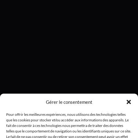
Gérer le consentement
Pour offrir les meilleures expériences, nous utilisons des technologies telles
que les cookies pour stocker et/ou accéder aux informations des appareils. Le
fait de consentir à ces technologies nous permettra de traiter des données
telles que le comportement de navigation ou les identifiants uniques sur ce site.
Le fait de ne pas consentir ou de retirer son consentement peut avoir un effet