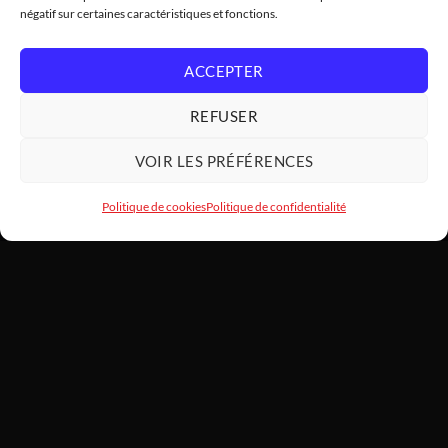
négatif sur certaines caractéristiques et fonctions.
ACCEPTER
REFUSER
VOIR LES PRÉFÉRENCES
Politique de cookies
Politique de confidentialité
HARDWARE
MODDING
SARL HARDWAREMODDING — Atelier d'art PC et assemblage haut