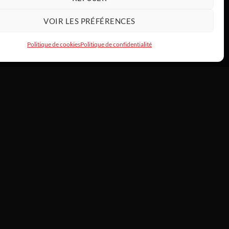
VOIR LES PRÉFÉRENCES
Politique de cookies
Politique de confidentialité
INFOS
À propos —
/
 de commande
L’histoire de Tony
HardwareModding
rs & échanges
Atelier
Politique de cookies
ct
CGV consommateurs