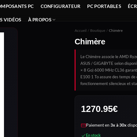
OMPOSANTS PC
CONFIGURATEUR
PC PORTABLES
ÉC
S VIDÉOS
À PROPOS
Accueil
/
Boutique
/
Chimère
Chimère
Le Chimère associe le AMD Ryze
ASUS / GIGABYTE selon disponib
× 8 Go) 6000 MHz CL36 garantit 
E100 1 To assure des temps de
fonctionnement silencieux et sta
1270.95
€
Paiement en
3x à 30x
dispo
En stock