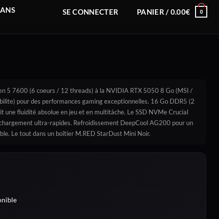
RANS
SE CONNECTER
PANIER /
0.00
€
0
n 5 7600 (6 coeurs / 12 threads) à la NVIDIA RTX 5050 8 Go (MSI /
ilite) pour des performances gaming exceptionnelles. 16 Go DDR5 (2
une fluidité absolue en jeu et en multitàche. Le SSD NVMe Crucial
 chargement ultra-rapides. Refroidissement DeepCool AG200 pour un
ble. Le tout dans un boîtier M.RED StarDust Mini Noir.
nible