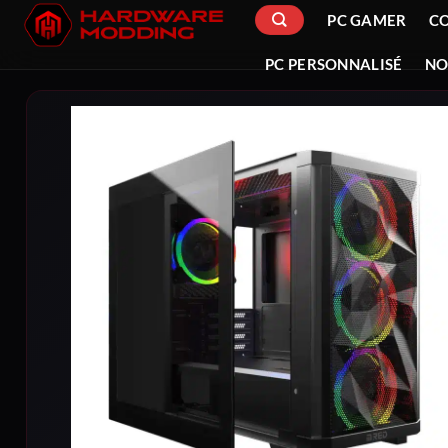
Passer
PC GAMER
C
au
contenu
PC PERSONNALISÉ
NO