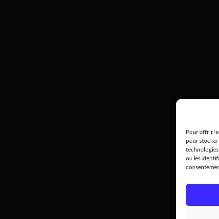
Pour offrir l
pour stocker 
technologies
ou les identif
consentement 