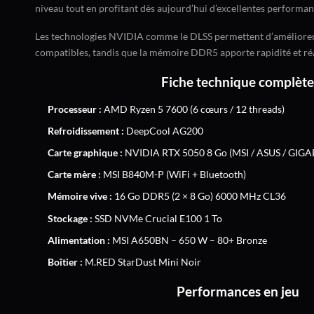
niveau tout en profitant dès aujourd’hui d’excellentes performan
Les technologies NVIDIA comme le DLSS permettent d’améliorer l
compatibles, tandis que la mémoire DDR5 apporte rapidité et réa
Fiche technique complète
Processeur :
AMD Ryzen 5 7600 (6 cœurs / 12 threads)
Refroidissement :
DeepCool AG200
Carte graphique :
NVIDIA RTX 5050 8 Go (MSI / ASUS / GIGABY
Carte mère :
MSI B840M-P (WiFi + Bluetooth)
Mémoire vive :
16 Go DDR5 (2 × 8 Go) 6000 MHz CL36
Stockage :
SSD NVMe Crucial E100 1 To
Alimentation :
MSI A650BN – 650 W – 80+ Bronze
Boîtier :
M.RED StarDust Mini Noir
Performances en jeu