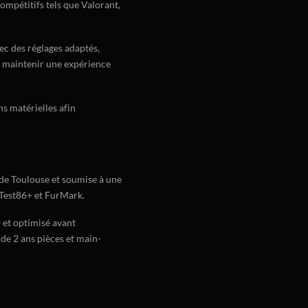
compétitifs tels que Valorant,
c des réglages adaptés,
à maintenir une expérience
s matérielles afin
 de Toulouse et soumise à une
mTest86+ et FurMark.
 et optimisé avant
 de 2 ans pièces et main-