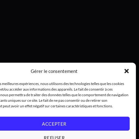
Gérer le consentement
es meilleures expériences, nous utilisons des technologies telles que les cookies
et/ou accéder aux informations des appareils. Le fait de consentir à ces
 nous permettra de traiter des données telles que le comportement de navigation
iants uniques sur ce site. Le fait de ne pas consentir ou de retirer son
peut avoir un effet négatif sur certaines caractéristiques et fonctions.
ACCEPTER
REFUSER