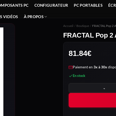
OMPOSANTS PC
CONFIGURATEUR
PC PORTABLES
ÉC
S VIDÉOS
À PROPOS
Accueil
/
Boutique
/
FRACTAL Pop 2 Ai
FRACTAL Pop 2 A
81.84
€
Paiement en
3x à 30x
dispo
En stock
quantité de FRACTAL Pop 2 A