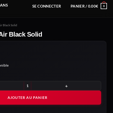
RANS
SE CONNECTER
PANIER /
0.00
€
0
r Black Solid
ir Black Solid
nible
ir Black Solid
AJOUTER AU PANIER