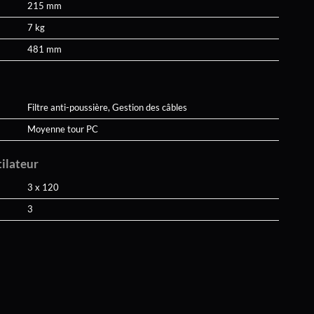
215 mm
7 kg
481 mm
Filtre anti-poussière, Gestion des câbles
Moyenne tour PC
tilateur
3 x 120
3