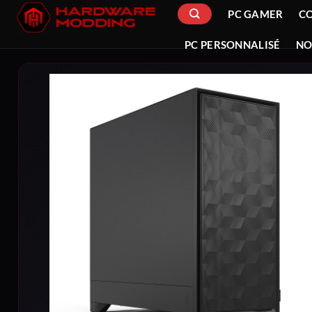
Passer
PC GAMER
C
au
contenu
PC PERSONNALISÉ
NO