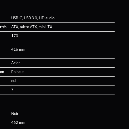
USB-C, USB 3.0, HD audio
rtés
ATX, micro ATX, mini ITX
e
170
416 mm
Acier
ion
En haut
oui
7
Noir
462 mm