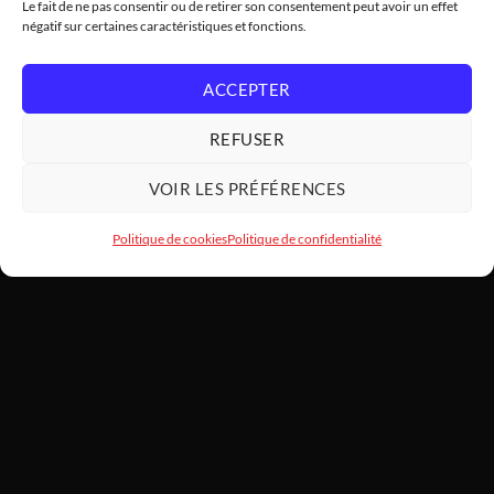
Le fait de ne pas consentir ou de retirer son consentement peut avoir un effet
négatif sur certaines caractéristiques et fonctions.
ACCEPTER
REFUSER
VOIR LES PRÉFÉRENCES
Politique de cookies
Politique de confidentialité
HARDWARE
MODDING
SARL HARDWAREMODDING — Atelier d'art PC et assemblage haut