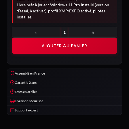
Livré
prêt à jouer
: Windows 11 Pro installé (version
d’essai, à activer), profil XMP/EXPO activé, pilotes
installés.
quantité de Chimère
AJOUTER AU PANIER
Assemblé en France
Garantie 2 ans
Tests en atelier
Livraison sécurisée
Support expert