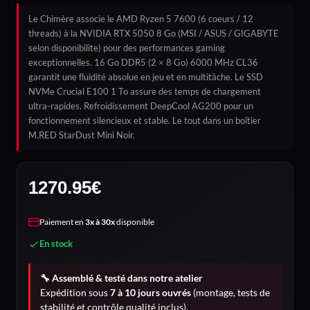
Le Chimère associe le AMD Ryzen 5 7600 (6 coeurs / 12
threads) à la NVIDIA RTX 5050 8 Go (MSI / ASUS / GIGABYTE
selon disponibilite) pour des performances gaming
exceptionnelles. 16 Go DDR5 (2 × 8 Go) 6000 MHz CL36
garantit une fluidité absolue en jeu et en multitàche. Le SSD
NVMe Crucial E100 1 To assure des temps de chargement
ultra-rapides. Refroidissement DeepCool AG200 pour un
fonctionnement silencieux et stable. Le tout dans un boîtier
M.RED StarDust Mini Noir.
1270.95
€
Paiement en
3x à 30x
disponible
En stock
🔧 Assemblé & testé dans notre atelier
Expédition sous
7 à 10 jours ouvrés
(montage, tests de
stabilité et contrôle qualité inclus).