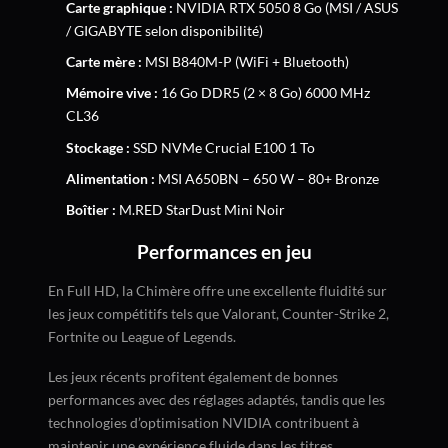
Carte graphique :
NVIDIA RTX 5050 8 Go (MSI / ASUS
/ GIGABYTE selon disponibilité)
Carte mère :
MSI B840M-P (WiFi + Bluetooth)
Mémoire vive :
16 Go DDR5 (2 × 8 Go) 6000 MHz
CL36
Stockage :
SSD NVMe Crucial E100 1 To
Alimentation :
MSI A650BN – 650 W – 80+ Bronze
Boîtier :
M.RED StarDust Mini Noir
Performances en jeu
En Full HD, la Chimère offre une excellente fluidité sur
les jeux compétitifs tels que Valorant, Counter-Strike 2,
Fortnite ou League of Legends.
Les jeux récents profitent également de bonnes
performances avec des réglages adaptés, tandis que les
technologies d’optimisation NVIDIA contribuent à
maintenir une expérience fluide dans les titres