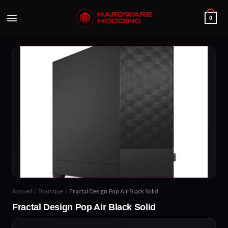
Passer
au
0
contenu
Accueil
/
Boutique
/
Fractal Design Pop Air Black Solid
Fractal Design Pop Air Black Solid