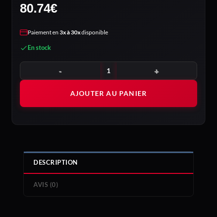
80.74
€
Paiement en
3x à 30x
disponible
En stock
quantité de Fractal Design Pop Air Black Solid
AJOUTER AU PANIER
DESCRIPTION
AVIS (0)