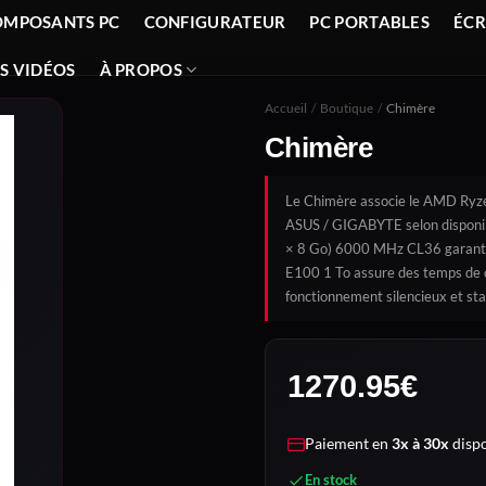
OMPOSANTS PC
CONFIGURATEUR
PC PORTABLES
ÉC
S VIDÉOS
À PROPOS
Accueil
/
Boutique
/
Chimère
Chimère
Le Chimère associe le AMD Ryze
ASUS / GIGABYTE selon disponib
× 8 Go) 6000 MHz CL36 garantit 
E100 1 To assure des temps de
fonctionnement silencieux et sta
1270.95
€
Paiement en
3x à 30x
dispo
En stock