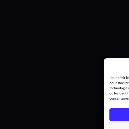
Pour offrir l
pour stocker 
technologies
ou les identif
consentement 