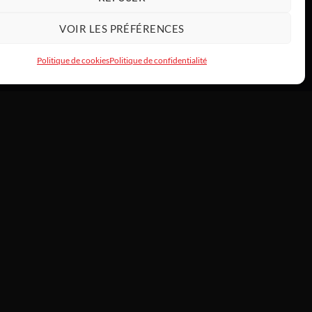
VOIR LES PRÉFÉRENCES
Politique de cookies
Politique de confidentialité
INFOS
À propos —
/
 de commande
L’histoire de Tony
HardwareModding
rs & échanges
Atelier
Politique de cookies
ct
CGV consommateurs