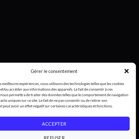
Gérer le consentement
es meilleures expériences, nous utilisons des technologies telles que les cookies
et/ou accéder aux informations des appareils. Le fait de consentir à ces
 nous permettra de traiter des données telles que le comportement de navigation
iants uniques sur ce site. Le fait de ne pas consentir ou de retirer son
peut avoir un effet négatif sur certaines caractéristiques et fonctions.
ACCEPTER
REFUSER