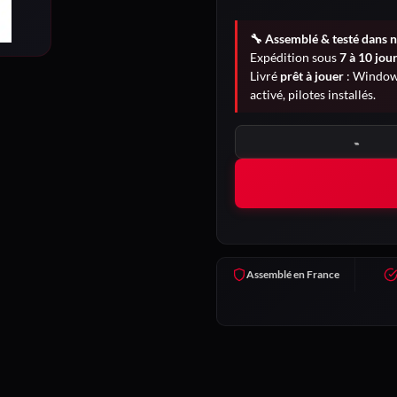
🔧 Assemblé & testé dans n
Expédition sous
7 à 10 jou
Livré
prêt à jouer
: Windows
activé, pilotes installés.
quantité de Chimère
Assemblé en France