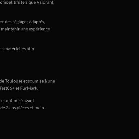
compétitifs tels que Valorant,
c des réglages adaptés,
à maintenir une expérience
s matérielles afin
 de Toulouse et soumise à une
mTest86+ et FurMark.
 et optimisé avant
 de 2 ans pièces et main-