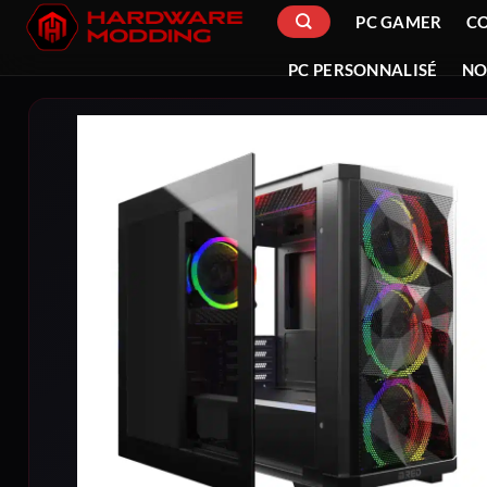
Passer
PC GAMER
C
au
contenu
PC PERSONNALISÉ
NO