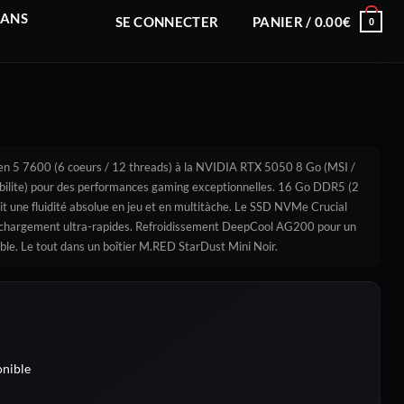
RANS
SE CONNECTER
PANIER /
0.00
€
0
n 5 7600 (6 coeurs / 12 threads) à la NVIDIA RTX 5050 8 Go (MSI /
ilite) pour des performances gaming exceptionnelles. 16 Go DDR5 (2
une fluidité absolue en jeu et en multitàche. Le SSD NVMe Crucial
 chargement ultra-rapides. Refroidissement DeepCool AG200 pour un
ble. Le tout dans un boîtier M.RED StarDust Mini Noir.
nible