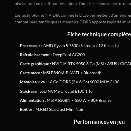
niveau tout en profitant dès aujourd’hui d’excellentes performan
Les technologies NVIDIA comme le DLSS permettent d’améliorer l
compatibles, tandis que la mémoire DDR5 apporte rapidité et réa
Fiche technique complète
Processeur :
AMD Ryzen 5 7600 (6 cœurs / 12 threads)
Refroidissement :
DeepCool AG200
Carte graphique :
NVIDIA RTX 5050 8 Go (MSI / ASUS / GIGABY
Carte mère :
MSI B840M-P (WiFi + Bluetooth)
Mémoire vive :
16 Go DDR5 (2 × 8 Go) 6000 MHz CL36
Stockage :
SSD NVMe Crucial E100 1 To
Alimentation :
MSI A650BN – 650 W – 80+ Bronze
Boîtier :
M.RED StarDust Mini Noir
Performances en jeu