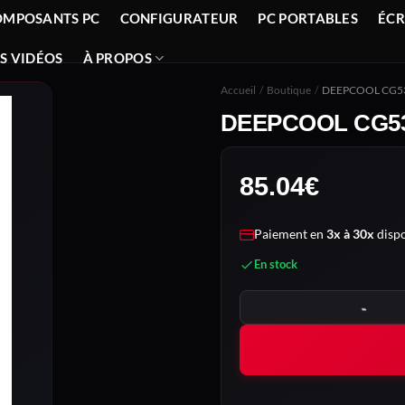
OMPOSANTS PC
CONFIGURATEUR
PC PORTABLES
ÉC
S VIDÉOS
À PROPOS
Accueil
/
Boutique
/
DEEPCOOL CG5
DEEPCOOL CG53
85.04
€
Paiement en
3x à 30x
dispo
En stock
quantité de DEEPCOOL CG5