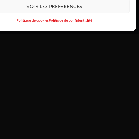
VOIR LES PRÉFÉRENCES
Politique de cookies
Politique de confidentialité
INFOS
À propos —
/
 de commande
L’histoire de Tony
HardwareModding
rs & échanges
Atelier
Politique de cookies
ct
CGV consommateurs