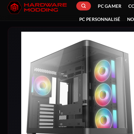
Passer
PC GAMER
C
au
contenu
PC PERSONNALISÉ
NO