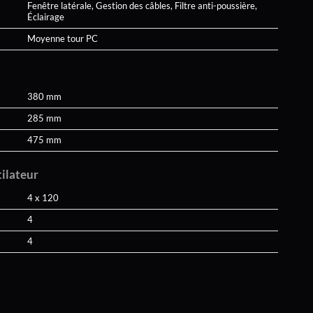
Fenêtre latérale, Gestion des câbles, Filtre anti-poussière,
Éclairage
Moyenne tour PC
380 mm
285 mm
475 mm
tilateur
4 x 120
4
4