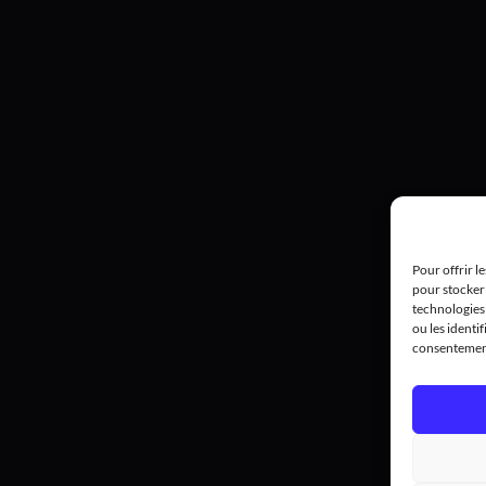
Pour offrir l
pour stocker 
technologies
ou les identif
consentement 