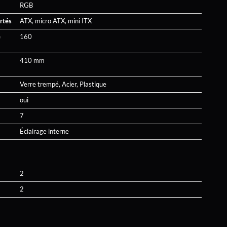
RGB
rtés
ATX, micro ATX, mini ITX
e
160
410 mm
Verre trempé, Acier, Plastique
oui
7
Éclairage interne
2
2