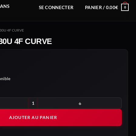
RANS
SE CONNECTER
PANIER /
0.00
€
0
30U 4F CURVE
0U 4F CURVE
nible
30U 4F CURVE
AJOUTER AU PANIER