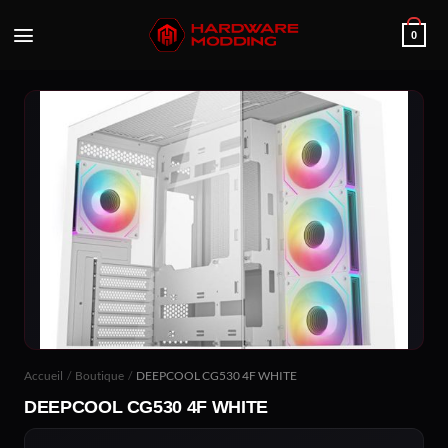
Passer
au
0
contenu
Accueil
/
Boutique
/
DEEPCOOL CG530 4F WHITE
DEEPCOOL CG530 4F WHITE