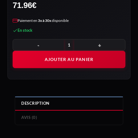
71.96
€
Paiement en
3x à 30x
disponible
En stock
quantité de DEEPCOOL CG530 4F WHITE
AJOUTER AU PANIER
DESCRIPTION
AVIS (0)