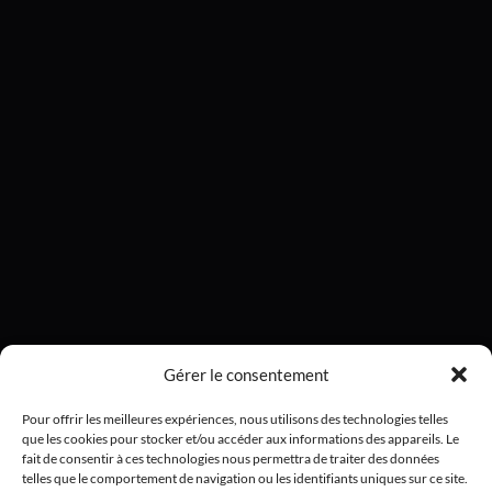
Gérer le consentement
Pour offrir les meilleures expériences, nous utilisons des technologies telles
que les cookies pour stocker et/ou accéder aux informations des appareils. Le
fait de consentir à ces technologies nous permettra de traiter des données
telles que le comportement de navigation ou les identifiants uniques sur ce site.