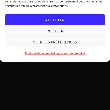
Le fait de ne pas consentir ou de retirer son consentement peut avoir un effet
négatif sur certaines caractéristiques et fonctions.
ACCEPTER
REFUSER
VOIR LES PRÉFÉRENCES
Politique de cookies
Politique de confidentialité
HARDWARE
MODDING
SARL HARDWAREMODDING — Atelier d'art PC et assemblage haut