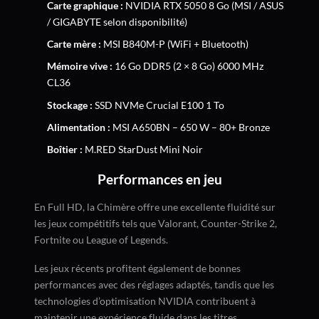
Carte graphique :
NVIDIA RTX 5050 8 Go (MSI / ASUS
/ GIGABYTE selon disponibilité)
Carte mère :
MSI B840M-P (WiFi + Bluetooth)
Mémoire vive :
16 Go DDR5 (2 × 8 Go) 6000 MHz
CL36
Stockage :
SSD NVMe Crucial E100 1 To
Alimentation :
MSI A650BN – 650 W – 80+ Bronze
Boîtier :
M.RED StarDust Mini Noir
Performances en jeu
En Full HD, la Chimère offre une excellente fluidité sur
les jeux compétitifs tels que Valorant, Counter-Strike 2,
Fortnite ou League of Legends.
Les jeux récents profitent également de bonnes
performances avec des réglages adaptés, tandis que les
technologies d’optimisation NVIDIA contribuent à
maintenir une expérience fluide dans les titres