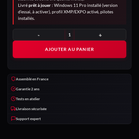
Livré
prêt à jouer
: Windows 11 Pro installé (version
d’essai, à activer), profil XMP/EXPO activé, pilotes
installés.
quantité de Chimère
AJOUTER AU PANIER
Assemblé en France
Garantie 2 ans
Tests en atelier
Livraison sécurisée
Support expert