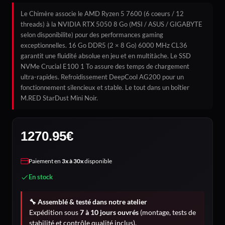
Le Chimère associe le AMD Ryzen 5 7600 (6 coeurs / 12
threads) à la NVIDIA RTX 5050 8 Go (MSI / ASUS / GIGABYTE
selon disponibilite) pour des performances gaming
exceptionnelles. 16 Go DDR5 (2 × 8 Go) 6000 MHz CL36
garantit une fluidité absolue en jeu et en multitàche. Le SSD
NVMe Crucial E100 1 To assure des temps de chargement
ultra-rapides. Refroidissement DeepCool AG200 pour un
fonctionnement silencieux et stable. Le tout dans un boîtier
M.RED StarDust Mini Noir.
1270.95
€
Paiement en
3x à 30x
disponible
En stock
🔧 Assemblé & testé dans notre atelier
Expédition sous
7 à 10 jours ouvrés
(montage, tests de
stabilité et contrôle qualité inclus).