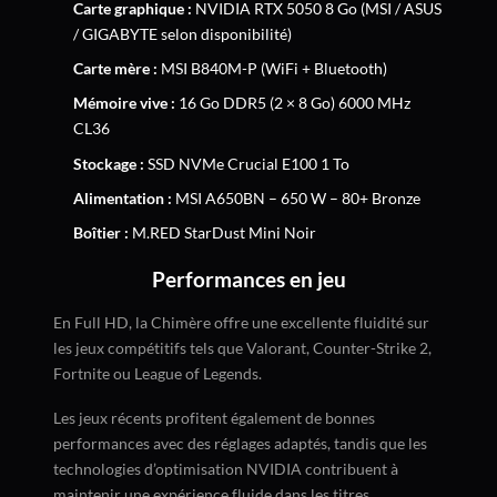
Carte graphique :
NVIDIA RTX 5050 8 Go (MSI / ASUS
/ GIGABYTE selon disponibilité)
Carte mère :
MSI B840M-P (WiFi + Bluetooth)
Mémoire vive :
16 Go DDR5 (2 × 8 Go) 6000 MHz
CL36
Stockage :
SSD NVMe Crucial E100 1 To
Alimentation :
MSI A650BN – 650 W – 80+ Bronze
Boîtier :
M.RED StarDust Mini Noir
Performances en jeu
En Full HD, la Chimère offre une excellente fluidité sur
les jeux compétitifs tels que Valorant, Counter-Strike 2,
Fortnite ou League of Legends.
Les jeux récents profitent également de bonnes
performances avec des réglages adaptés, tandis que les
technologies d’optimisation NVIDIA contribuent à
maintenir une expérience fluide dans les titres