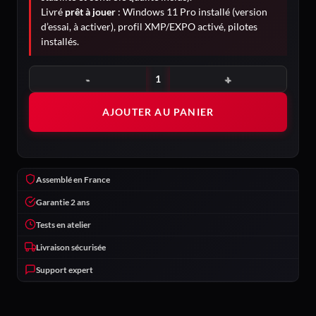
Livré
prêt à jouer
: Windows 11 Pro installé (version
d’essai, à activer), profil XMP/EXPO activé, pilotes
installés.
quantité de Chimère
AJOUTER AU PANIER
Assemblé en France
Garantie 2 ans
Tests en atelier
Livraison sécurisée
Support expert