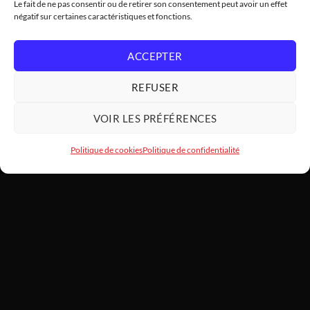
Le fait de ne pas consentir ou de retirer son consentement peut avoir un effet
négatif sur certaines caractéristiques et fonctions.
ACCEPTER
REFUSER
VOIR LES PRÉFÉRENCES
Politique de cookies
Politique de confidentialité
HARDWARE
MODDING
SARL HARDWAREMODDING — Atelier d'art PC et assemblage haut