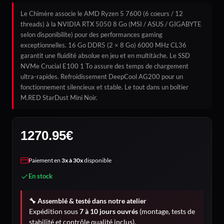
Le Chimère associe le AMD Ryzen 5 7600 (6 coeurs / 12
threads) à la NVIDIA RTX 5050 8 Go (MSI / ASUS / GIGABYTE
selon disponibilite) pour des performances gaming
exceptionnelles. 16 Go DDR5 (2 × 8 Go) 6000 MHz CL36
garantit une fluidité absolue en jeu et en multitàche. Le SSD
NVMe Crucial E100 1 To assure des temps de chargement
ultra-rapides. Refroidissement DeepCool AG200 pour un
fonctionnement silencieux et stable. Le tout dans un boîtier
M.RED StarDust Mini Noir.
1270.95
€
Paiement en
3x à 30x
disponible
En stock
🔧 Assemblé & testé dans notre atelier
Expédition sous
7 à 10 jours ouvrés
(montage, tests de
stabilité et contrôle qualité inclus).