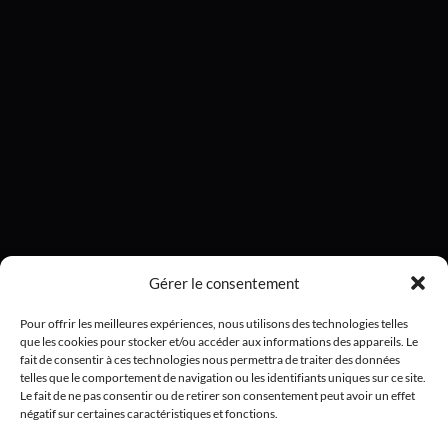
Gérer le consentement
Pour offrir les meilleures expériences, nous utilisons des technologies telles
que les cookies pour stocker et/ou accéder aux informations des appareils. Le
fait de consentir à ces technologies nous permettra de traiter des données
telles que le comportement de navigation ou les identifiants uniques sur ce site.
Le fait de ne pas consentir ou de retirer son consentement peut avoir un effet
négatif sur certaines caractéristiques et fonctions.