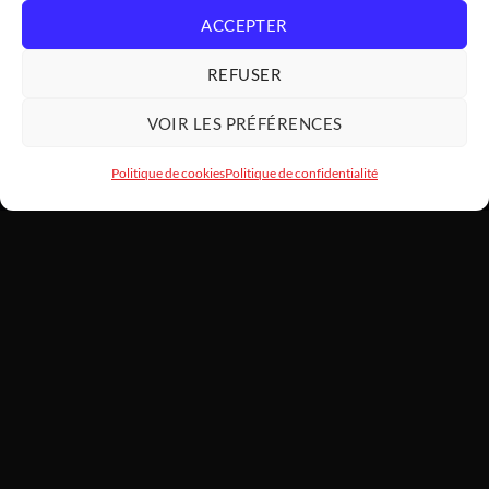
ACCEPTER
REFUSER
VOIR LES PRÉFÉRENCES
Politique de cookies
Politique de confidentialité
HARDWARE
MODDING
SARL HARDWAREMODDING — Atelier d'art PC et assemblage haut
de gamme depuis 2022. Basé au 1 Lotissement Le Laurier, 31460
Caraman. SIREN 922 455 787. Chaque machine est montée à la