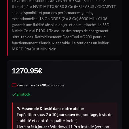
Le Chimère associe le AMD Ryzen 5 7600 (6 coeurs / 12
threads) à la NVIDIA RTX 5050 8 Go (MSI / ASUS / GIGABYTE
selon disponibilite) pour des performances gaming
exceptionnelles. 16 Go DDR5 (2 × 8 Go) 6000 MHz CL36
garantit une fluidité absolue en jeu et en multitàche. Le SSD
NVMe Crucial E100 1 To assure des temps de chargement
ultra-rapides. Refroidissement DeepCool AG200 pour un
fonctionnement silencieux et stable. Le tout dans un boîtier
M.RED StarDust Mini Noir.
1270.95
€
Paiement en
3x à 30x
disponible
En stock
🔧 Assemblé & testé dans notre atelier
Expédition sous
7 à 10 jours ouvrés
(montage, tests de
stabilité et contrôle qualité inclus).
Livré
prêt à jouer
: Windows 11 Pro installé (version