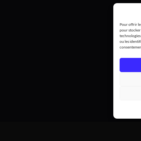
Pour offrir l
pour stocker 
technologies
ou les identif
consentement 