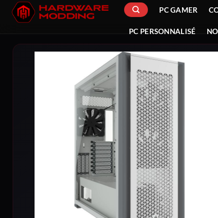
Passer
PC GAMER
C
au
contenu
PC PERSONNALISÉ
NO