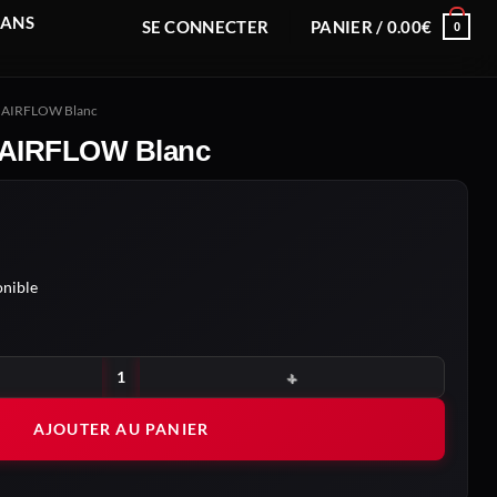
RANS
SE CONNECTER
PANIER /
0.00
€
0
 AIRFLOW Blanc
AIRFLOW Blanc
nible
 AIRFLOW Blanc
AJOUTER AU PANIER