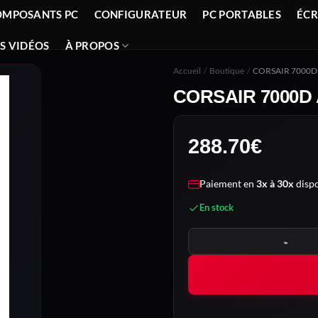
OMPOSANTS PC
CONFIGURATEUR
PC PORTABLES
ÉC
S VIDÉOS
À PROPOS
Accueil
/
Boutique
/
CORSAIR 7000D
CORSAIR 7000D 
288.70
€
Paiement en
3x à 30x
dispo
En stock
quantité de CORSAIR 7000D