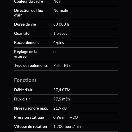
Couleur du cadre
Noir
Direction du flux
Normale
d'air
Durée de vie
80 000 h
Quantité
1 pièces
Raccordement
4-pins
Réglage de la
oui
vitesse
Type de roulements
Palier Rifle
Fonctions
Débit d'air
57,4 CFM
Flux d'air
97,5 m³/h
Niveau sonore max.
21,9 dB
Pression statique
0,96 mm H2O
Vitesse de rotation
1 200 tours/min