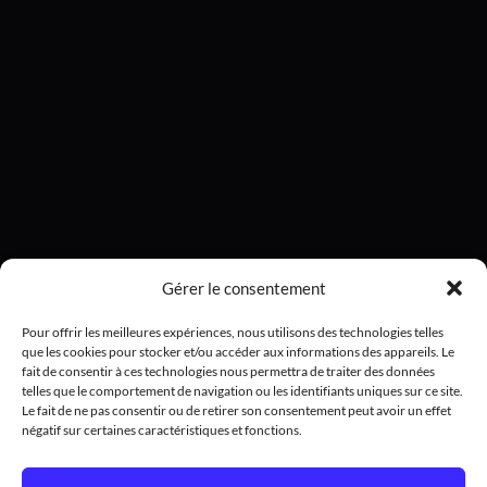
Gérer le consentement
Pour offrir les meilleures expériences, nous utilisons des technologies telles
que les cookies pour stocker et/ou accéder aux informations des appareils. Le
fait de consentir à ces technologies nous permettra de traiter des données
telles que le comportement de navigation ou les identifiants uniques sur ce site.
Le fait de ne pas consentir ou de retirer son consentement peut avoir un effet
négatif sur certaines caractéristiques et fonctions.