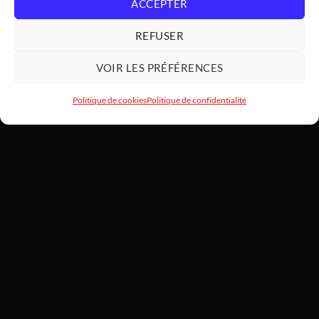
ACCEPTER
REFUSER
VOIR LES PRÉFÉRENCES
Politique de cookies
Politique de confidentialité
HARDWARE
MODDING
SARL HARDWAREMODDING — Atelier d'art PC et assemblage haut
de gamme depuis 2022. Basé au 1 Lotissement Le Laurier, 31460
Caraman. SIREN 922 455 787. Chaque machine est montée à la
main, testée et garantie 2 ans.