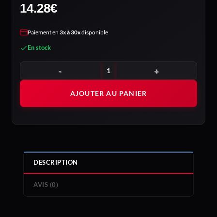
14.28
€
Paiement en
3x à 30x
disponible
En stock
quantité de BE QUIET! PURE WINGS 3 140mm PWM
AJOUTER AU PANIER
DESCRIPTION
AVIS (0)