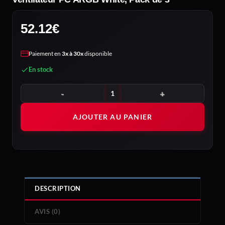
52.12
€
Paiement en
3x à 30x
disponible
En stock
quantité de be quiet! Light Wings LX 120 mm PWM | Ventilateur
AJOUTER AU PANIER
DESCRIPTION
AVIS (0)