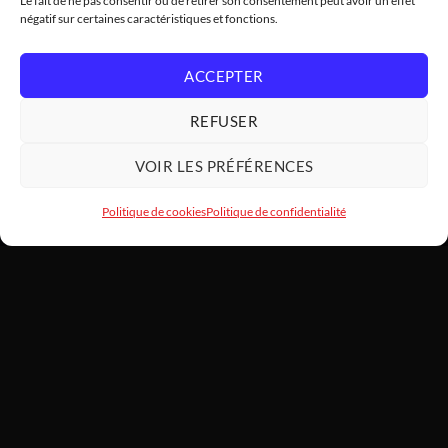
Le fait de ne pas consentir ou de retirer son consentement peut avoir un effet
négatif sur certaines caractéristiques et fonctions.
ACCEPTER
REFUSER
VOIR LES PRÉFÉRENCES
Politique de cookies
Politique de confidentialité
HARDWARE
MODDING
SARL HARDWAREMODDING — Atelier d'art PC et assemblage haut