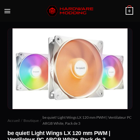
Passer
au
0
contenu
be quiet! Light Wings LX 120 mm PWM | Ventilateur PC
Accueil
/
Boutique
/
ARGB White, Pack de 3
be quiet! Light Wings LX 120 mm PWM |
Ventilateur PC ARGB White, Pack de 3