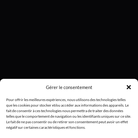
Gérer le consentement
Pour offrir les meilleures expériences, nous utilisons des technologies telles
que les cookies pour stocker et/ou accéder aux informations des appareils. Le
fait de consentir à ces technologies nous permettra de traiter des données
telles que le comportement de navigation ou les identifiants uniques sur ce site.
Le fait de ne pas consentir ou de retirer son consentement peut avoir un effet
négatif sur certaines caractéristiques et fonctions.