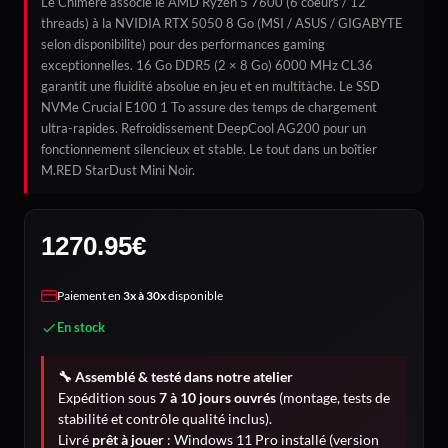
Le Chimère associe le AMD Ryzen 5 7600 (6 coeurs / 12
threads) à la NVIDIA RTX 5050 8 Go (MSI / ASUS / GIGABYTE
selon disponibilite) pour des performances gaming
exceptionnelles. 16 Go DDR5 (2 × 8 Go) 6000 MHz CL36
garantit une fluidité absolue en jeu et en multitàche. Le SSD
NVMe Crucial E100 1 To assure des temps de chargement
ultra-rapides. Refroidissement DeepCool AG200 pour un
fonctionnement silencieux et stable. Le tout dans un boîtier
M.RED StarDust Mini Noir.
1270.95
€
Paiement en
3x à 30x
disponible
En stock
🔧 Assemblé & testé dans notre atelier
Expédition sous
7 à 10 jours ouvrés
(montage, tests de
stabilité et contrôle qualité inclus).
Livré
prêt à jouer
: Windows 11 Pro installé (version