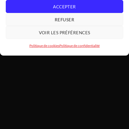
ACCEPTER
REFUSER
VOIR LES PRÉFÉRENCES
Politique de cookies
Politique de confidentialité
HARDWARE
MODDING
SARL HARDWAREMODDING — Atelier d'art PC et assemblage haut
de gamme depuis 2022. Basé au 1 Lotissement Le Laurier, 31460
Caraman. SIREN 922 455 787. Chaque machine est montée à la