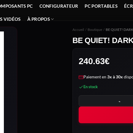
OMPOSANTS PC
CONFIGURATEUR
PC PORTABLES
ÉC
S VIDÉOS
À PROPOS
Accueil
/
Boutique
/
BE QUIET! DAR
BE QUIET! DAR
240.63
€
Paiement en
3x à 30x
dispo
En stock
quantité de BE QUIET! DA