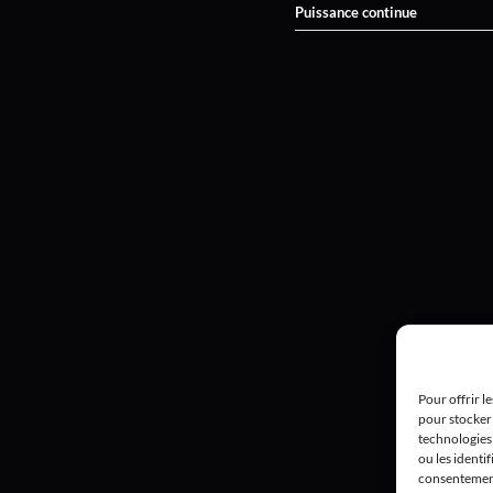
Puissance continue
Pour offrir l
pour stocker 
technologies
ou les identif
consentement 