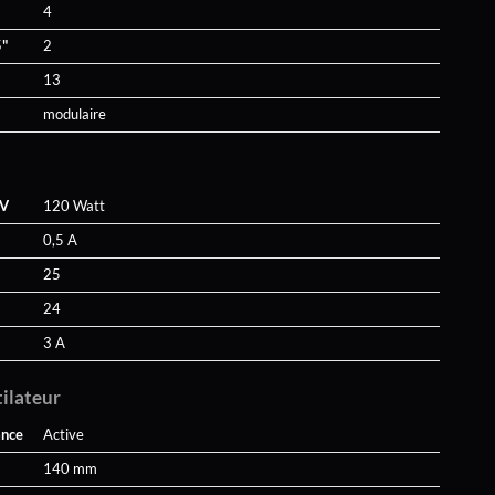
4
5"
2
13
modulaire
5V
120 Watt
0,5 A
25
24
3 A
tilateur
ance
Active
140 mm