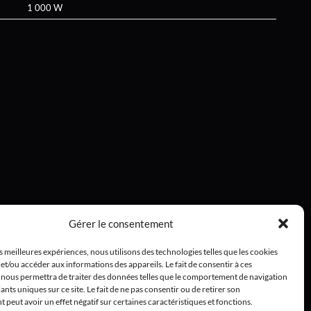
1 000 W
Gérer le consentement
es meilleures expériences, nous utilisons des technologies telles que les cookies
et/ou accéder aux informations des appareils. Le fait de consentir à ces
 nous permettra de traiter des données telles que le comportement de navigation
iants uniques sur ce site. Le fait de ne pas consentir ou de retirer son
peut avoir un effet négatif sur certaines caractéristiques et fonctions.