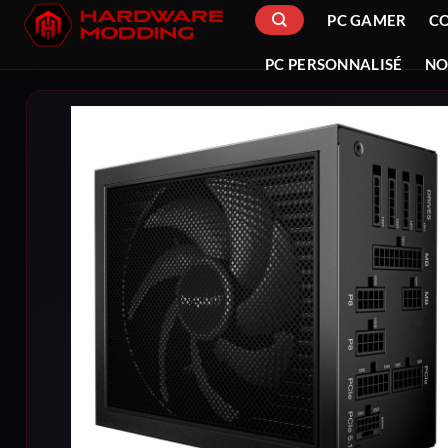
Passer
PC GAMER
C
au
contenu
PC PERSONNALISÉ
NO