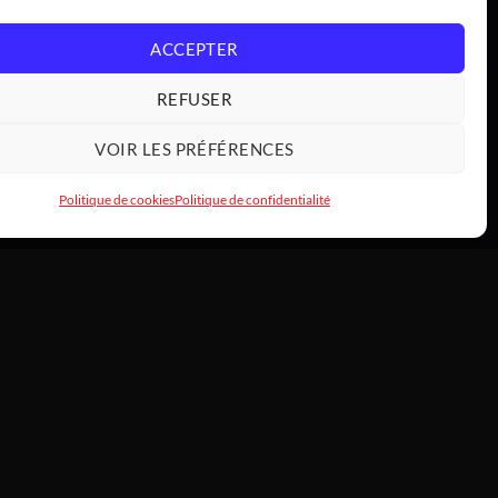
ACCEPTER
REFUSER
VOIR LES PRÉFÉRENCES
Politique de cookies
Politique de confidentialité
INFOS
À propos —
/
 de commande
L’histoire de Tony
HardwareModding
rs & échanges