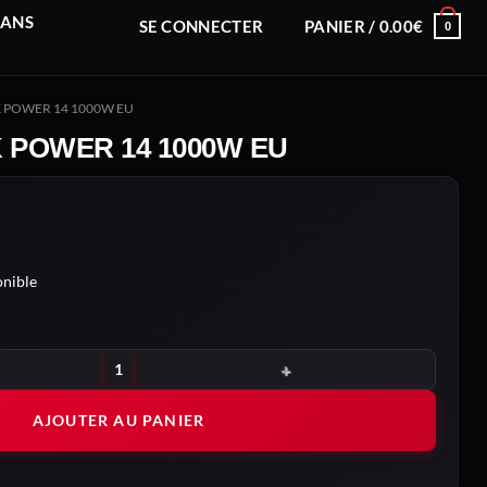
RANS
SE CONNECTER
PANIER /
0.00
€
0
K POWER 14 1000W EU
K POWER 14 1000W EU
nible
RK POWER 14 1000W EU
AJOUTER AU PANIER