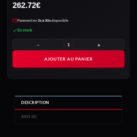
262.72
€
Paiement en
3x à 30x
disponible
En stock
quantité de BE QUIET! Dark Base Pro 901
AJOUTER AU PANIER
DESCRIPTION
AVIS (0)