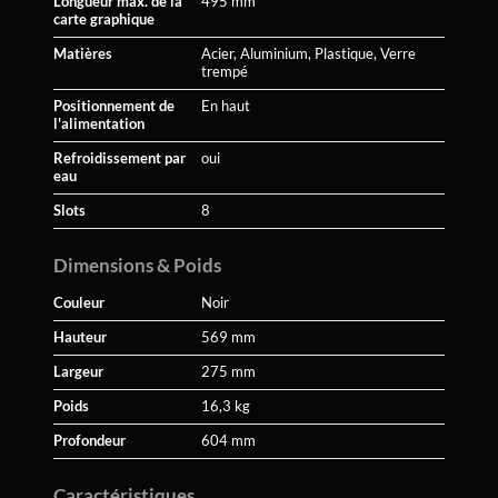
Longueur max. de la
495 mm
carte graphique
Matières
Acier, Aluminium, Plastique, Verre
trempé
Positionnement de
En haut
l'alimentation
Refroidissement par
oui
eau
Slots
8
Dimensions & Poids
Couleur
Noir
Hauteur
569 mm
Largeur
275 mm
Poids
16,3 kg
Profondeur
604 mm
Caractéristiques