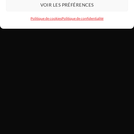
VOIR LES PRÉFÉRENCES
Politique de cookies
Politique de confidentialité
HARDWARE
MODDING
SARL HARDWAREMODDING — Atelier d'art PC et assemblage haut
de gamme depuis 2022. Basé au 1 Lotissement Le Laurier, 31460
Caraman. SIREN 922 455 787. Chaque machine est montée à la
main, testée et garantie 2 ans.
📞
06 21 52 73 39