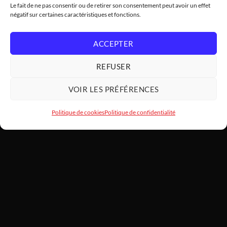
Le fait de ne pas consentir ou de retirer son consentement peut avoir un effet
négatif sur certaines caractéristiques et fonctions.
ACCEPTER
REFUSER
VOIR LES PRÉFÉRENCES
Politique de cookies
Politique de confidentialité
HARDWARE
MODDING
SARL HARDWAREMODDING — Atelier d'art PC et assemblage haut