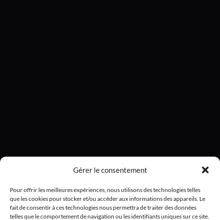
Gérer le consentement
Pour offrir les meilleures expériences, nous utilisons des technologies telles
que les cookies pour stocker et/ou accéder aux informations des appareils. Le
fait de consentir à ces technologies nous permettra de traiter des données
telles que le comportement de navigation ou les identifiants uniques sur ce site.