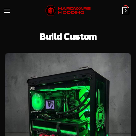
Passer
au
0
contenu
Build Custom