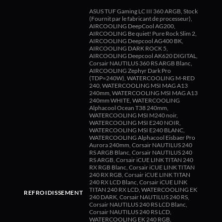
ASUS TUF Gaming LC III 360 ARGB, Stock
(Fournit par le fabricant de processeur),
AIRCOOLING DeepCool AG200,
AIRCOOLING Be quiet! Pure Rock Slim 2,
AIRCOOLING Deepcool AG400 BK,
AIRCOOLING DARK ROCK 5,
AIRCOOLING Deepcool AK620 DIGITAL,
Corsair NAUTILUS 360 RS ARGB Blanc,
AIRCOOLING Zephyr Dark Pro
(TDP=240W), WATERCOOLING M-RED
240, WATERCOOLING MSI MAG A13
240mm, WATERCOOLING MSI MAG A13
240mm WHITE, WATERCOOLING
Alphacool Ocean T38 240mm,
WATERCOOLING MSI M240 noir,
WATERCOOLING MSI E240 NOIR,
WATERCOOLING MSI E240 BLANC,
WATERCOOLING Alphacool Eisbaer Pro
Aurora 240mm, Corsair NAUTILUS 240
RS ARGB Blanc, Corsair NAUTILUS 240
RS ARGB, Corsair iCUE LINK TITAN 240
RX RGB Blanc, Corsair iCUE LINK TITAN
240 RX RGB, Corsair iCUE LINK TITAN
240 RX LCD Blanc, Corsair iCUE LINK
TITAN 240 RX LCD, WATERCOOLING EK
REFROIDISSEMENT
240 DARK, Corsair NAUTILUS 240 RS,
Corsair NAUTILUS 240 RS LCD Blanc,
Corsair NAUTILUS 240 RS LCD,
WATERCOOLING EK 240 RGB,