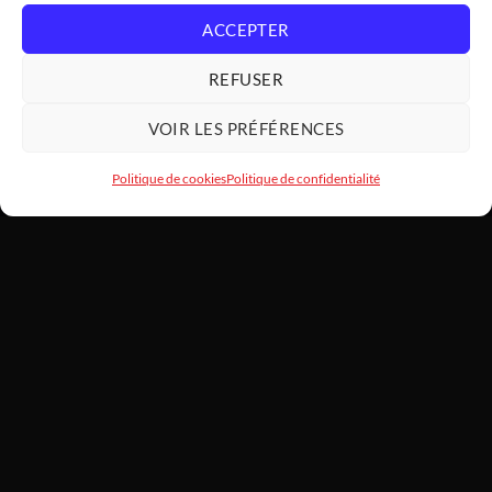
ACCEPTER
REFUSER
VOIR LES PRÉFÉRENCES
Politique de cookies
Politique de confidentialité
HARDWARE
MODDING
SARL HARDWAREMODDING — Atelier d'art PC et assemblage haut
de gamme depuis 2022. Basé au 1 Lotissement Le Laurier, 31460
Caraman. SIREN 922 455 787. Chaque machine est montée à la