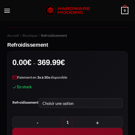
Passer
au
0
contenu
Accueil
/
Boutique
/
Refroidissement
Refroidissement
Plage
0.00
€
369.99
€
–
de
prix :
Paiement en
3x à 30x
disponible
0.00€
En stock
à
369.99€
Refroidissement
quantité de Refroidissement