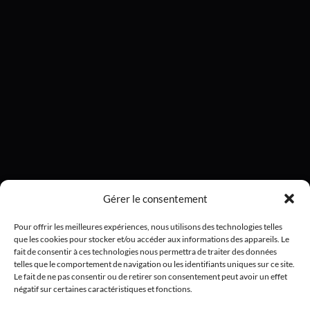
Gérer le consentement
Pour offrir les meilleures expériences, nous utilisons des technologies telles
que les cookies pour stocker et/ou accéder aux informations des appareils. Le
fait de consentir à ces technologies nous permettra de traiter des données
telles que le comportement de navigation ou les identifiants uniques sur ce site.
Le fait de ne pas consentir ou de retirer son consentement peut avoir un effet
négatif sur certaines caractéristiques et fonctions.