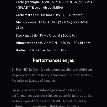
Carte graphique :
NVIDIA RTX 5050 8 Go (MSI / ASUS
/ GIGABYTE selon disponibilité)
Carte mère :
MSI B840M-P (WiFi + Bluetooth)
Mémoire vive :
16 Go DDR5 (2 × 8 Go) 6000 MHz
CL36
Stockage :
SSD NVMe Crucial E100 1 To
Alimentation :
MSI A650BN – 650 W – 80+ Bronze
Boîtier :
M.RED StarDust Mini Noir
Performances en jeu
En Full HD, la Chimère offre une excellente fluidité sur
les jeux compétitifs tels que Valorant, Counter-Strike 2,
Fortnite ou League of Legends.
Les jeux récents profitent également de bonnes
performances avec des réglages adaptés, tandis que les
technologies d’optimisation NVIDIA contribuent à
maintenir une expérience fluide dans les titres