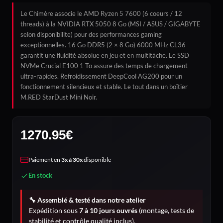
Le Chimère associe le AMD Ryzen 5 7600 (6 coeurs / 12
threads) à la NVIDIA RTX 5050 8 Go (MSI / ASUS / GIGABYTE
selon disponibilite) pour des performances gaming
exceptionnelles. 16 Go DDR5 (2 × 8 Go) 6000 MHz CL36
garantit une fluidité absolue en jeu et en multitàche. Le SSD
NVMe Crucial E100 1 To assure des temps de chargement
ultra-rapides. Refroidissement DeepCool AG200 pour un
fonctionnement silencieux et stable. Le tout dans un boîtier
M.RED StarDust Mini Noir.
1270.95
€
Paiement en
3x à 30x
disponible
En stock
🔧 Assemblé & testé dans notre atelier
Expédition sous
7 à 10 jours ouvrés
(montage, tests de
stabilité et contrôle qualité inclus).