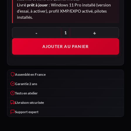
Livré
prêt à jouer
: Windows 11 Pro installé (version
d’essai, à activer), profil XMP/EXPO activé, pilotes
installés.
quantité de Chimère
AJOUTER AU PANIER
Assemblé en France
Garantie 2 ans
Tests en atelier
Livraison sécurisée
Support expert