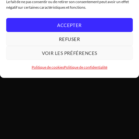
Le fait de ne pas consentir ou de retirer son consentement peut avoir un effet
négatif sur certaines caractéristiques et fonctions.
ACCEPTER
REFUSER
VOIR LES PRÉFÉRENCES
Politique de cookies
Politique de confidentialité
HARDWARE
MODDING
SARL HARDWAREMODDING — Atelier d'art PC et assemblage haut