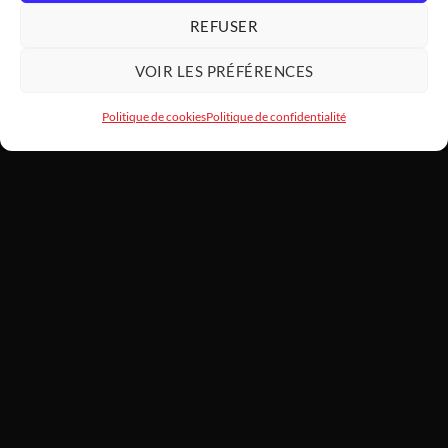
REFUSER
VOIR LES PRÉFÉRENCES
Politique de cookies
Politique de confidentialité
HARDWARE
MODDING
SARL HARDWAREMODDING — Atelier d'art PC et assemblage haut
de gamme depuis 2022. Basé au 1 Lotissement Le Laurier, 31460
Caraman. SIREN 922 455 787. Chaque machine est montée à la
main, testée et garantie 2 ans.
📞
06 21 52 73 39