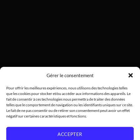
Gérer le consentement
Pour offrir les meilleures expériences, nous utilisons des technologies telles
que les cookies pour stocker et/ou accéder aux informations des appareils. Le
fait de consentir à ces technologies nous permettra de traiter des données
telles que le comportement de navigation ou les identifiants uniques sur ce site.
Le fait de ne pas consentir ou de retirer son consentement peut avoir un effet
négatif sur certaines caractéristiques et fonctions.
ACCEPTER