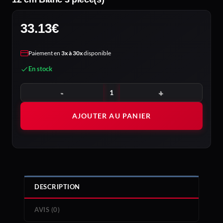
33.13
€
Paiement en
3x à 30x
disponible
En stock
quantité de DeepCool FL12 SE 3IN1 Boitier PC Ventilateur 12 cm B
AJOUTER AU PANIER
DESCRIPTION
AVIS (0)