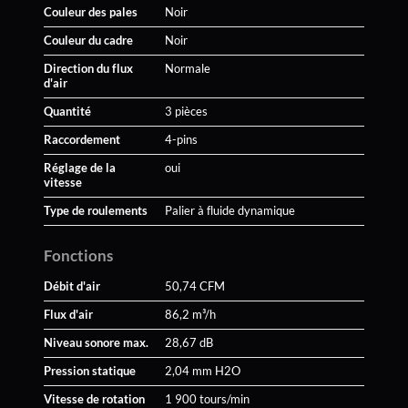
Couleur des pales
Noir
Couleur du cadre
Noir
Direction du flux
Normale
d'air
Quantité
3 pièces
Raccordement
4-pins
Réglage de la
oui
vitesse
Type de roulements
Palier à fluide dynamique
Fonctions
Débit d'air
50,74 CFM
Flux d'air
86,2 m³/h
Niveau sonore max.
28,67 dB
Pression statique
2,04 mm H2O
Vitesse de rotation
1 900 tours/min