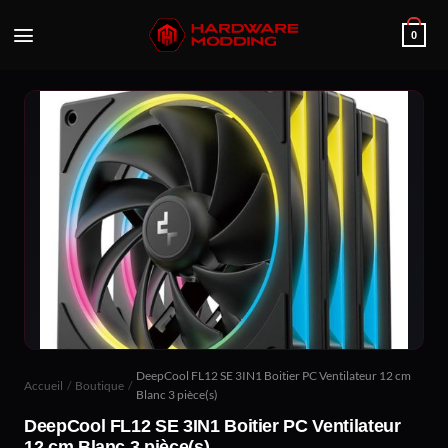
Passer
au
0
contenu
DeepCool FL12 SE 3IN1 Boitier PC Ventilateur 12 cm
Accueil
/
Boutique
/
Blanc 3 pièce(s)
DeepCool FL12 SE 3IN1 Boitier PC Ventilateur
12 cm Blanc 3 pièce(s)