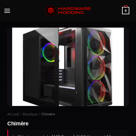
Passer
au
0
contenu
Accueil
/
Boutique
/
Chimère
Chimère