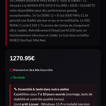
Le Chimère associe le AMD Ryzen 5 7600 (6 coeurs / 12
threads) à la NVIDIA RTX 5050 8 Go (MSI / ASUS / GIGABYTE
selon disponibilite) pour des performances gaming
exceptionnelles. 16 Go DDR5 (2 × 8 Go) 6000 MHz CL36
garantit une fluidité absolue en jeu et en multitàche. Le SSD
NVMe Crucial E100 1 To assure des temps de chargement
ultra-rapides. Refroidissement DeepCool AG200 pour un
fonctionnement silencieux et stable. Le tout dans un boîtier
M.RED StarDust Mini Noir.
1270.95
€
Paiement en
3x à 30x
disponible
En stock
🔧 Assemblé & testé dans notre atelier
Expédition sous
7 à 10 jours ouvrés
(montage, tests de
stabilité et contrôle qualité inclus).
Livré
prêt à jouer
: Windows 11 Pro installé (version