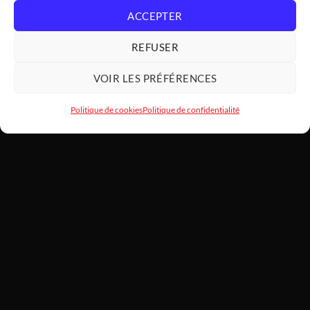
ACCEPTER
REFUSER
VOIR LES PRÉFÉRENCES
Politique de cookies
Politique de confidentialité
HARDWARE
MODDING
SARL HARDWAREMODDING — Atelier d'art PC et assemblage haut
de gamme depuis 2022. Basé au 1 Lotissement Le Laurier, 31460
Caraman. SIREN 922 455 787. Chaque machine est montée à la