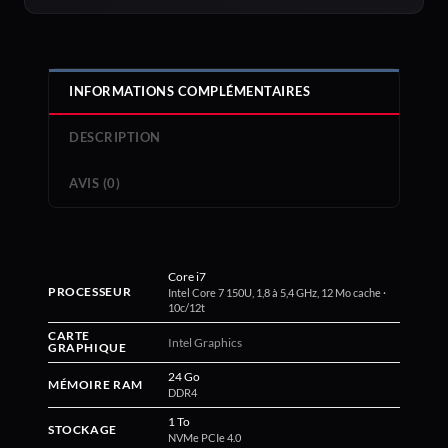
INFORMATIONS COMPLÉMENTAIRES
DESCRIPTION
AVIS (0)
Core i7
PROCESSEUR
Intel Core 7 150U, 1,8 à 5,4 GHz, 12 Mo cache ·
10c/12t
CARTE
Intel Graphics
GRAPHIQUE
24 Go
MÉMOIRE RAM
DDR4
1 To
STOCKAGE
NVMe PCIe 4.0