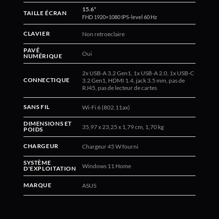
15.6"
TAILLE ÉCRAN
FHD 1920×1080 IPS-level 60 Hz
CLAVIER
Non retroeclaire
PAVÉ
Oui
NUMÉRIQUE
2x USB-A 3.2 Gen1, 1x USB-A 2.0, 1x USB-C
CONNECTIQUE
3.2 Gen1, HDMI 1.4, jack 3.5 mm, pas de
RJ45, pas de lecteur de cartes
SANS FIL
Wi-Fi 6 (802.11ax)
DIMENSIONS ET
35,97 x 23,25 x 1,79 cm, 1,70 kg
POIDS
CHARGEUR
Chargeur 45 W fourni
SYSTÈME
Windows 11 Home
D'EXPLOITATION
MARQUE
ASUS