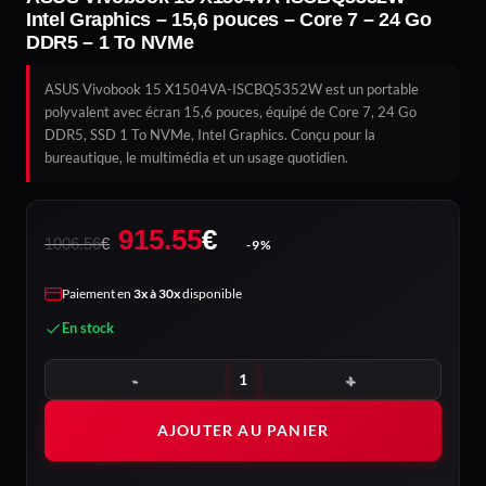
Intel Graphics – 15,6 pouces – Core 7 – 24 Go
DDR5 – 1 To NVMe
ASUS Vivobook 15 X1504VA-ISCBQ5352W est un portable
polyvalent avec écran 15,6 pouces, équipé de Core 7, 24 Go
DDR5, SSD 1 To NVMe, Intel Graphics. Conçu pour la
bureautique, le multimédia et un usage quotidien.
Le
Le
915.55
€
1006.56
€
-9%
prix
prix
initial
actuel
Paiement en
3x à 30x
disponible
était :
est :
En stock
1006.56€.
915.55€.
quantité de ASUS Vivobook 15 X1504VA-ISCBQ5352W – Intel Gra
AJOUTER AU PANIER