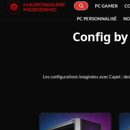
Passer
PC GAMER
C
au
contenu
PC PERSONNALISÉ
NO
Config by
Les configurations imaginées avec Capet : des 