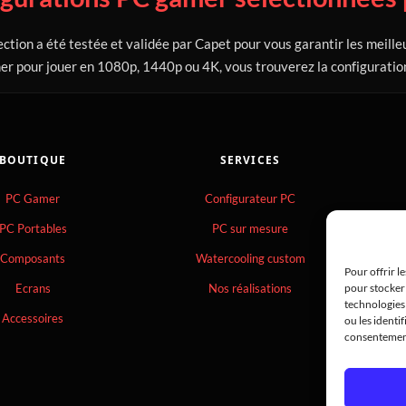
ction a été testée et validée par Capet pour vous garantir les meil
r pour jouer en 1080p, 1440p ou 4K, vous trouverez la configuration 
BOUTIQUE
SERVICES
PC Gamer
Configurateur PC
PC Portables
PC sur mesure
Composants
Watercooling custom
Pour offrir l
pour stocker 
Ecrans
Nos réalisations
technologies
Accessoires
ou les identif
consentement 