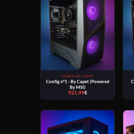
CONFIG BY CAPET
Config n°1 - By Capet (Powered
C
By MSI)
921.99
€
Plage
de
prix :
921.99€
à
1011.99€