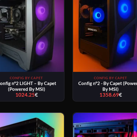
CONFIG BY CAPET
CONFIG BY CAPET
onfig n°2 LIGHT – By Capet
Config n°2 - By Capet (Powe
(Powered By MSI)
By MSI)
1024.25
€
Plage
1358.69
€
Plage
de
de
prix :
prix :
1024.25€
1358.6
à
à
1114.25€
1423.6