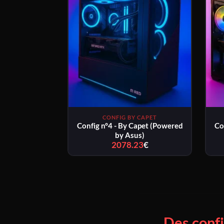
CONFIG BY CAPET
Config n°4 - By Capet (Powered
Co
by Asus)
2078.23
€
Plage
de
prix :
2078.23€
à
2143.23€
Des conf