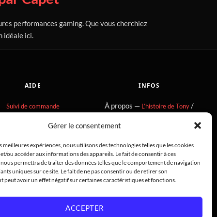
leures performances gaming. Que vous cherchiez
idéale ici.
AIDE
INFOS
À propos —
/
Suivi de commande
L’histoire de Tony
HardwareModding
Retours & échanges
Gérer le consentement
Atelier
FAQ
es meilleures expériences, nous utilisons des technologies telles que les cookies
Politique de cookies
et/ou accéder aux informations des appareils. Le fait de consentir à ces
Contact
 nous permettra de traiter des données telles que le comportement de navigation
CGV consommateurs
iants uniques sur ce site. Le fait de ne pas consentir ou de retirer son
peut avoir un effet négatif sur certaines caractéristiques et fonctions.
CGV professionnels
Mentions légales
ACCEPTER
Confidentialité