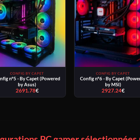
CONFIG BY CAPET
CONFIG BY CAPET
nfig n°5 - By Capet (Powered
Config n°6 - By Capet (Powe
by Asus)
by MSI)
2691.78
€
Plage
2927.24
€
Plage
de
de
prix :
prix :
2691.78€
2927.2
à
à
2756.78€
2992.2
igurations PC gamer sélectionnées 