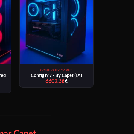
CONFIG BY CAPET
red
Config n°7 - By Capet (IA)
6602.38
€
Plage
de
prix :
6602.38€
à
4€
6667.38€
4€
par Capet