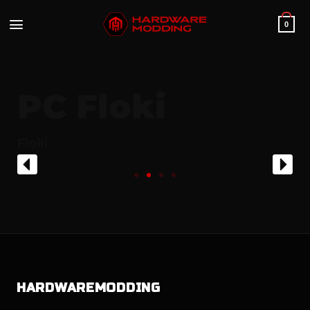
0
PC Floki
Floki
HARDWARE
MODDING