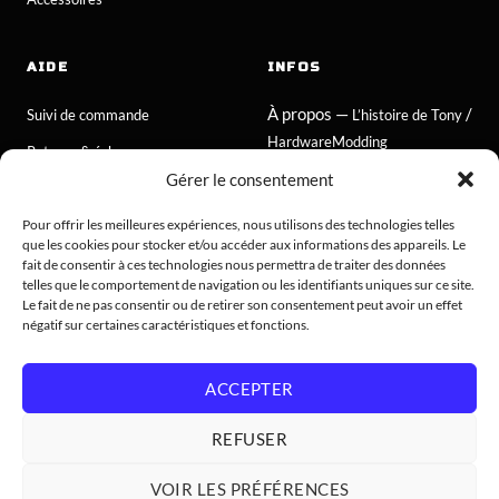
AIDE
INFOS
À propos —
/
Suivi de commande
L’histoire de Tony
HardwareModding
Retours & échanges
Gérer le consentement
Atelier
FAQ
Politique de cookies
Pour offrir les meilleures expériences, nous utilisons des technologies telles
Contact
que les cookies pour stocker et/ou accéder aux informations des appareils. Le
CGV consommateurs
fait de consentir à ces technologies nous permettra de traiter des données
telles que le comportement de navigation ou les identifiants uniques sur ce site.
CGV professionnels
Le fait de ne pas consentir ou de retirer son consentement peut avoir un effet
négatif sur certaines caractéristiques et fonctions.
Mentions légales
Confidentialité
ACCEPTER
REFUSER
© 2026 Hardwaremodding. Tous droits réservés.
VOIR LES PRÉFÉRENCES