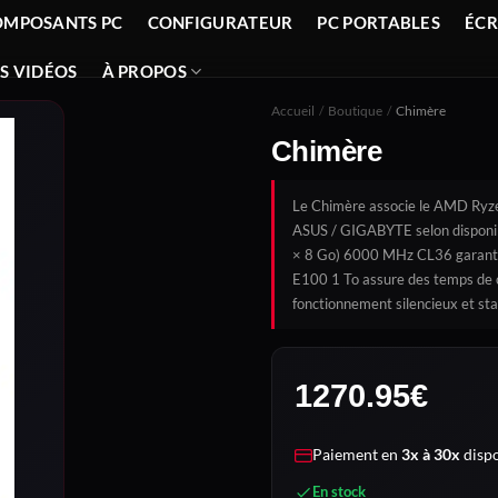
OMPOSANTS PC
CONFIGURATEUR
PC PORTABLES
ÉC
S VIDÉOS
À PROPOS
Accueil
/
Boutique
/
Chimère
Chimère
Le Chimère associe le AMD Ryze
ASUS / GIGABYTE selon disponib
× 8 Go) 6000 MHz CL36 garantit 
E100 1 To assure des temps de
fonctionnement silencieux et sta
1270.95
€
Paiement en
3x à 30x
dispo
En stock