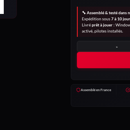
🔧 Assemblé & testé dans n
Expédition sous
7 à 10 jou
Livré
prêt à jouer
: Windows
activé, pilotes installés.
quantité de Chimère
Assemblé en France