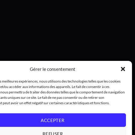
Gérer le consentement
es meilleures expériences, nous utilisons des technologies telles que les cookies
et/ou accéder aux informations des appareils. Le fait de consentir à ces
 nous permettra de traiter des données telles que le comportement de navigation
iants uniques sur ce site. Le fait de ne pas consentir ou de retirer son
peut avoir un effet négatif sur certaines caractéristiques et fonctions.
ACCEPTER
REFUSER