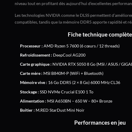
niveau tout en profitant dès aujourd’hui d’excellentes performan
Les technologies NVIDIA comme le DLSS permettent d’améliorer l
compatibles, tandis que la mémoire DDR5 apporte rapidité et réa
Fiche technique complète
Processeur :
AMD Ryzen 5 7600 (6 cœurs / 12 threads)
Refroidissement :
DeepCool AG200
Carte graphique :
NVIDIA RTX 5050 8 Go (MSI / ASUS / GIGABY
Carte mère :
MSI B840M-P (WiFi + Bluetooth)
Mémoire vive :
16 Go DDR5 (2 × 8 Go) 6000 MHz CL36
Stockage :
SSD NVMe Crucial E100 1 To
Alimentation :
MSI A650BN – 650 W – 80+ Bronze
Boîtier :
M.RED StarDust Mini Noir
Performances en jeu