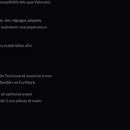
compétitifs tels que Valorant,
c des réglages adaptés,
à maintenir une expérience
s matérielles afin
 de Toulouse et soumise à une
mTest86+ et FurMark.
 et optimisé avant
 de 2 ans pièces et main-