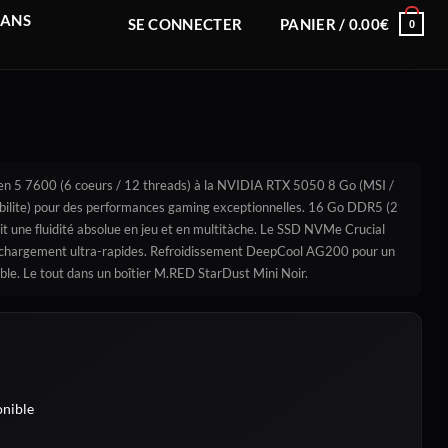
RANS
SE CONNECTER
PANIER /
0.00
€
0
n 5 7600 (6 coeurs / 12 threads) à la NVIDIA RTX 5050 8 Go (MSI /
ilite) pour des performances gaming exceptionnelles. 16 Go DDR5 (2
une fluidité absolue en jeu et en multitàche. Le SSD NVMe Crucial
 chargement ultra-rapides. Refroidissement DeepCool AG200 pour un
ble. Le tout dans un boîtier M.RED StarDust Mini Noir.
nible