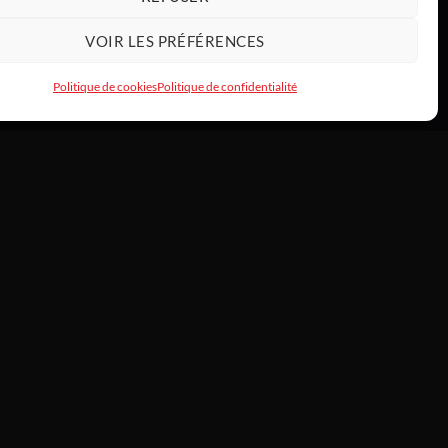
VOIR LES PRÉFÉRENCES
Politique de cookies
Politique de confidentialité
INFOS
À propos —
/
 de commande
L’histoire de Tony
HardwareModding
rs & échanges
Atelier
Politique de cookies
ct
CGV consommateurs