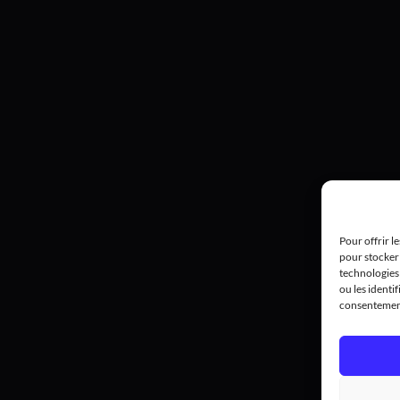
Pour offrir l
pour stocker 
technologies
ou les identif
consentement 