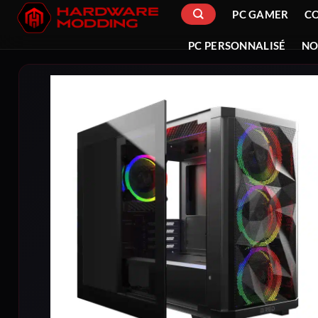
Passer
PC GAMER
C
au
contenu
PC PERSONNALISÉ
NO